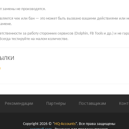
нт замены не производятся.
является чек или бан — это может быть вызвано вашими действиями или 
замене.
етственности за работу сторонних сервисов (Dolphin, FB Tools и др.) и не г
 Всегда тестируйте на малом количестве.
СЫЛКИ
и
Рекомендации
Партнёры
Поставщикам
Конт
Copyright 2026 © “
HQ-Accounts
”. Все права защищены