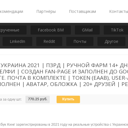
комендации
Партнёры
Поставщикам
Контакт
крученные
Facebook BM
GMail
TikTok
LinkedIn
Reddit
Почты
Другое
УКРАИНА 2021 | ПЗРД | РУЧНОЙ ФАРМ 14+ 
ЕЛФИ | СОЗДАН FAN-PAGE И ЗАПОЛНЕН ДО GO
 ПОЧТА В КОМПЛЕКТЕ | TOKEN (EAAB), USER-
НЕН | АВАТАР, ОБЛОЖКА | 20+ ДРУЗЕЙ | РЕГ.
770.25 руб.
Купить
а за одну шт:
бук Кинг зарегистрированы в 2021 году на реальные устройства с Украински