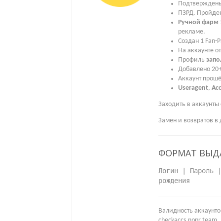
Подтверждены 
ПЗРД. Пройден
Ручной фарм 
рекламе.
Создан 1 Fan-
На аккаунте о
Профиль
запо
Добавлено 20
Аккаунт прошё
Useragent
,
Ac
Заходить в аккаунты 
Замен и возвратов в 
ФОРМАТ ВЫД
Логин | Пароль 
рождения
Валидность аккаунто
checkaccs.nppr.team.