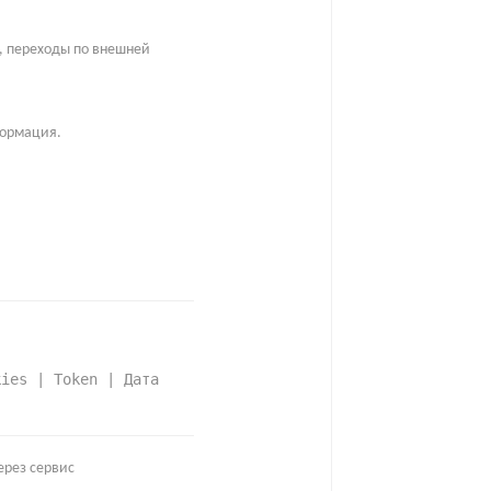
ы, переходы по внешней
формация.
kies | Token | Дата
ерез сервис