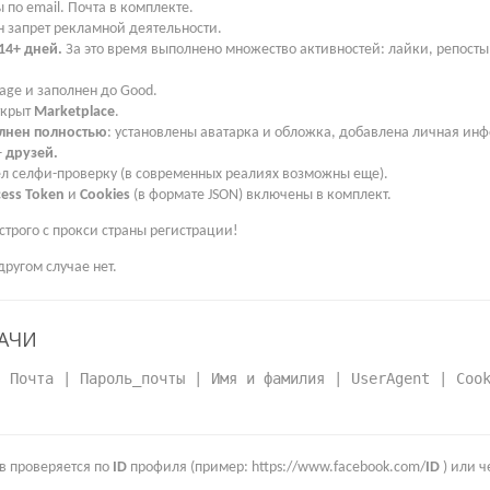
по email. Почта в комплекте.
 запрет рекламной деятельности.
14+ дней.
За это время выполнено множество активностей: лайки, репост
Page и заполнен до Good.
ткрыт
Marketplace
.
лнен полностью
: установлены аватарка и обложка, добавлена личная ин
+
друзей.
л селфи-проверку (в современных реалиях возможны еще).
cess Token
и
Cookies
(в формате JSON) включены в комплект.
строго с прокси страны регистрации!
другом случае нет.
АЧИ
| Почта | Пароль_почты | Имя и фамилия | UserAgent | Coo
в проверяется по
ID
профиля (пример: https://www.facebook.com/
ID
) или ч