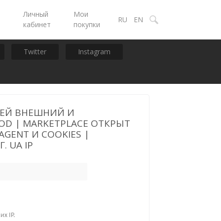
Личный
Мои
ы
RU
EN
кабинет
покупки
Twitter
Instagram
ДНЕЙ ВНЕШНИЙ И
OD | MARKETPLACE ОТКРЫТ
AGENT И COOKIES |
 UA IP
х IP.