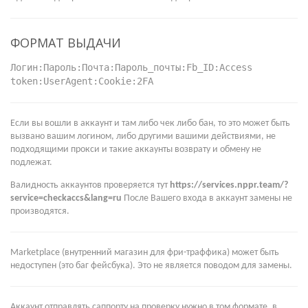
ФОРМАТ ВЫДАЧИ
Логин:Пароль:Почта:Пароль_почты:Fb_ID:Access
token:UserAgent:Cookie:2FA
Если вы вошли в аккаунт и там либо чек либо бан, то это может быть
вызвано вашим логином, либо другими вашими действиями, не
подходящими прокси и такие аккаунты возврату и обмену не
подлежат.
Валидность аккаунтов проверяется тут
https://services.nppr.team/?
service=checkaccs&lang=ru
После Вашего входа в аккаунт замены не
производятся.
Marketplace (внутренний магазин для фри-траффика) может быть
недоступен (это баг фейсбука). Это не является поводом для замены.
Аккаунт отправлять саппорту на проверку нужно в том формате, в