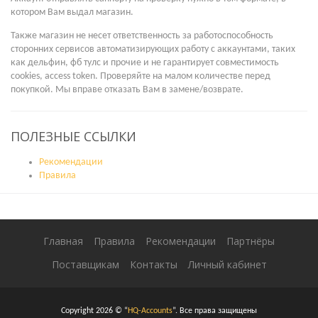
котором Вам выдал магазин.
Также магазин не несет ответственность за работоспособность
сторонних сервисов автоматизирующих работу с аккаунтами, таких
как дельфин, фб тулс и прочие и не гарантирует совместимость
cookies, access token. Проверяйте на малом количестве перед
покупкой. Мы вправе отказать Вам в замене/возврате.
ПОЛЕЗНЫЕ ССЫЛКИ
Рекомендации
Правила
Главная
Правила
Рекомендации
Партнёры
Поставщикам
Контакты
Личный кабинет
Copyright 2026 © “
HQ-Accounts
”. Все права защищены