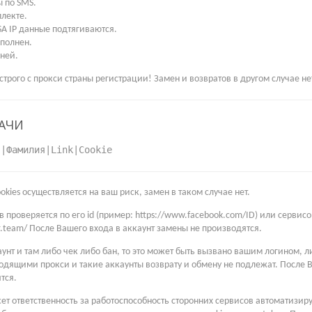
 по SMS.
лекте.
SA IP данные подтягиваются.
полнен.
дней.
строго с прокси страны регистрации! Замен и возвратов в другом случае не
АЧИ
я|Фамилия|Link|Cookie
ookies осуществляется на ваш риск, замен в таком случае нет.
 проверяется по его id (пример: https://www.facebook.com/ID) или сервис
pr.team/ После Вашего входа в аккаунт замены не производятся.
аунт и там либо чек либо бан, то это может быть вызвано вашим логином,
одящими прокси и такие аккаунты возврату и обмену не подлежат. После В
тся.
сет ответственность за работоспособность сторонних сервисов автоматизир