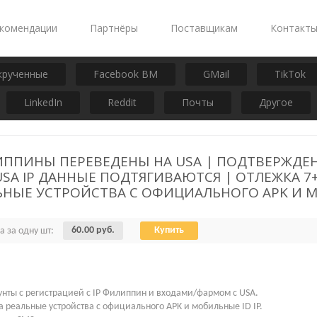
комендации
Партнёры
Поставщикам
Контакт
крученные
Facebook BM
GMail
TikTok
LinkedIn
Reddit
Почты
Другое
ППИНЫ ПЕРЕВЕДЕНЫ НА USA | ПОДТВЕРЖДЕН
USA IP ДАННЫЕ ПОДТЯГИВАЮТСЯ | ОТЛЕЖКА 7+
ЛЬНЫЕ УСТРОЙСТВА С ОФИЦИАЛЬНОГО APK И 
60.00 руб.
Купить
а за одну шт:
унты с регистрацией с IP Филиппин и входами/фармом с USA.
а реальные устройства с официального APK и мобильные ID IP.