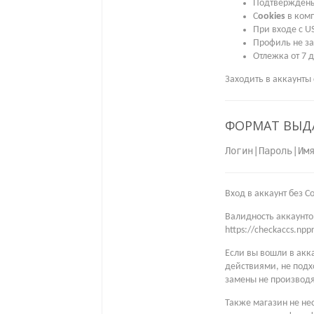
Подтверждены
C
ookies
в комп
При входе с U
Профиль не за
Отлежка от 7 
Заходить в аккаунты 
ФОРМАТ ВЫД
Логин|Пароль|Им
Вход в аккаунт без C
Валидность аккаунтов
https://checkaccs.np
Если вы вошли в акк
действиями, не подх
замены не производя
Также магазин не не