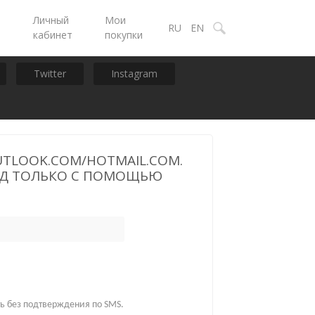
Личный
Мои
ы
RU
EN
кабинет
покупки
Twitter
Instagram
TLOOK.COM/HOTMAIL.COM.
ВХОД ТОЛЬКО С ПОМОЩЬЮ
ть без подтверждения по SMS.