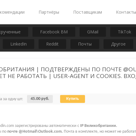
комендации
Партнёры
Поставщикам
Контакт
крученные
Facebook BM
GMail
TikTok
LinkedIn
Reddit
Почты
Другое
КОБРИТАНИЯ | ПОДТВЕРЖДЕНЫ ПО ПОЧТЕ @OU
Т НЕ РАБОТАТЬ | USER-AGENT И COOKIES. 
45.00 руб.
Купить
а за одну шт:
edin.com зарегистрированы автоматически с
IP Великобритании.
 по
почте @Hotmail\Outlook.com.
Почта в комплекте, но может не работа