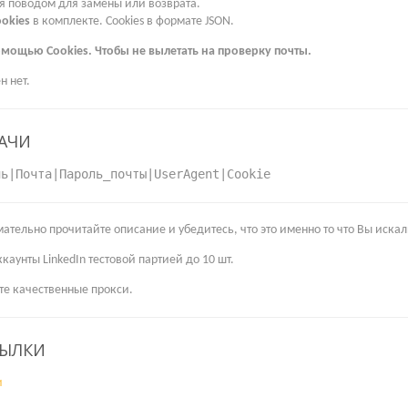
ся поводом для замены или возврата.
ookies
в комплекте. Cookies в формате JSON.
омощью Cookies. Чтобы не вылетать на проверку почты.
н нет.
АЧИ
ль|Почта|Пароль_почты|UserAgent|Cookie
ательно прочитайте описание и убедитесь, что это именно то что Вы искал
каунты LinkedIn тестовой партией до 10 шт.
те качественные прокси.
СЫЛКИ
и