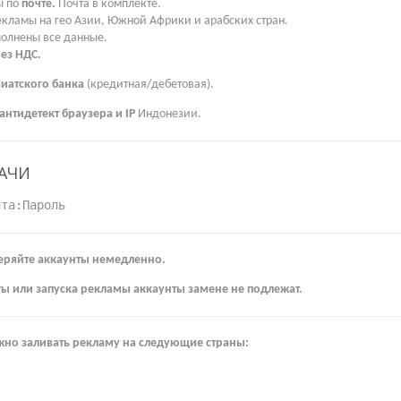
 по
почте.
Почта в комплекте.
екламы на гео Азии, Южной Африки и арабских стран.
олнены все данные.
ез НДС.
зиатского банка
(кредитная/дебетовая).
 антидетект браузера и IP
Индонезии.
АЧИ
чта:Пароль
еряйте аккаунты немедленно.
ты или запуска рекламы аккаунты замене не подлежат.
ожно заливать рекламу на следующие страны: