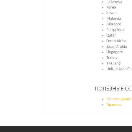
Indonesia
Korea
Kuwait
Malaysia
Morocco
Philippines
Qatar
South Africa
Saudi Arabia
Singapore
Turkey
Thailand
United Arab Em
ПОЛЕЗНЫЕ С
Рекомендаци
Правила