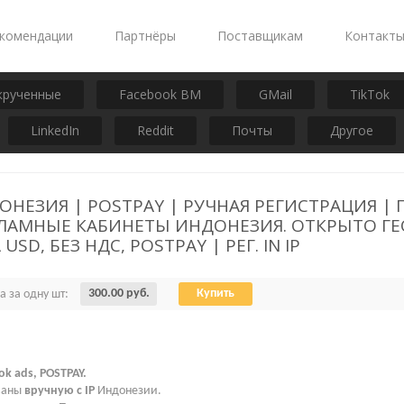
комендации
Партнёры
Поставщикам
Контакт
крученные
Facebook BM
GMail
TikTok
LinkedIn
Reddit
Почты
Другое
ОНЕЗИЯ | POSTPAY | РУЧНАЯ РЕГИСТРАЦИЯ |
КЛАМНЫЕ КАБИНЕТЫ ИНДОНЕЗИЯ. ОТКРЫТО Г
SD, БЕЗ НДС, POSTPAY | РЕГ. IN IP
300.00 руб.
Купить
а за одну шт:
ok ads, POSTPAY.
ваны
вручную с IP
Индонезии.