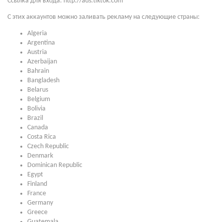
Ссылка для входа: http://ads.tiktok.com
С этих аккаунтов можно заливать рекламу на следующие страны:
Algeria
Argentina
Austria
Azerbaijan
Bahrain
Bangladesh
Belarus
Belgium
Bolivia
Brazil
Canada
Costa Rica
Czech Republic
Denmark
Dominican Republic
Egypt
Finland
France
Germany
Greece
Guatemala