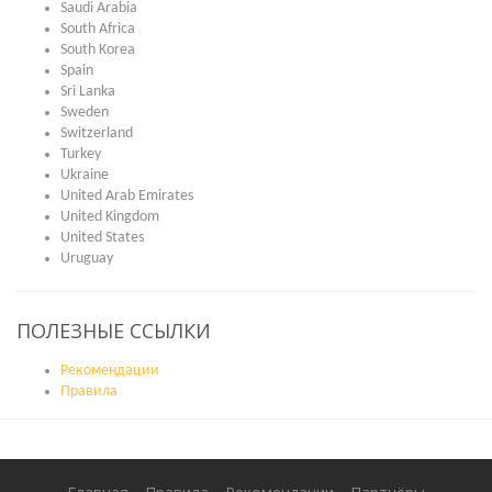
Saudi Arabia
South Africa
South Korea
Spain
Sri Lanka
Sweden
Switzerland
Turkey
Ukraine
United Arab Emirates
United Kingdom
United States
Uruguay
ПОЛЕЗНЫЕ ССЫЛКИ
Рекомендации
Правила